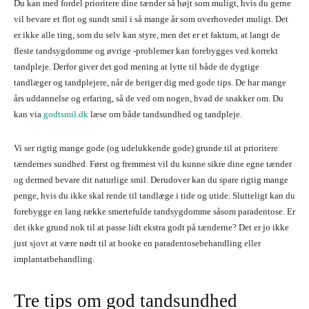
Du kan med fordel prioritere dine tænder så højt som muligt, hvis du gerne
vil bevare et flot og sundt smil i så mange år som overhovedet muligt. Det
er ikke alle ting, som du selv kan styre, men det er et faktum, at langt de
fleste tandsygdomme og øvrige -problemer kan forebygges ved korrekt
tandpleje. Derfor giver det god mening at lytte til både de dygtige
tandlæger og tandplejere, når de beriger dig med gode tips. De har mange
års uddannelse og erfaring, så de ved om nogen, hvad de snakker om. Du
kan via
godtsmil.dk
læse om både tandsundhed og tandpleje.
Vi ser rigtig mange gode (og udelukkende gode) grunde til at prioritere
tændernes sundhed. Først og fremmest vil du kunne sikre dine egne tænder
og dermed bevare dit naturlige smil. Derudover kan du spare rigtig mange
penge, hvis du ikke skal rende til tandlæge i tide og utide. Slutteligt kan du
forebygge en lang række smertefulde tandsygdomme såsom paradentose. Er
det ikke grund nok til at passe lidt ekstra godt på tænderne? Det er jo ikke
just sjovt at være nødt til at booke en paradentosebehandling eller
implantatbehandling.
Tre tips om god tandsundhed