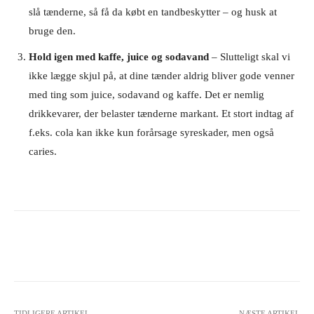
slå tænderne, så få da købt en tandbeskytter – og husk at
bruge den.
Hold igen med kaffe, juice og sodavand
– Slutteligt skal vi
ikke lægge skjul på, at dine tænder aldrig bliver gode venner
med ting som juice, sodavand og kaffe. Det er nemlig
drikkevarer, der belaster tænderne markant. Et stort indtag af
f.eks. cola kan ikke kun forårsage syreskader, men også
caries.
Facebook
X
Pinterest
WhatsA
TIDLIGERE ARTIKEL
NÆSTE ARTIKEL