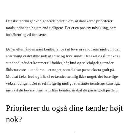
Danske tandlæger kan generelt berette om, at danskerne prioriterer
tandsundheden højere end tidligere. Det er en positiv udvikling, som
forhåbentlig vil fortsætte.
Der er efterhånden gået konkurrence i at leve så sundt som muligt. I den
anledning er det ikke nok at spise og leve sundt. Der skal også tænkes i
sundhed, når det kommer til fødder, hår, hud og selvfølgelig tænder.
Sidstnævnte – tænderne – er noget, som du bør passe ekstra godt på.
Modsat f.eks. hud og hår, så er tænder nemlig ikke noget, der bare lige
vokser ud igen. Det er selvfølgelig muligt at erstatte tænderne kunstigt,
men vil du bevare dine naturlige tænder, så skal du passe godt på dem.
Prioriterer du også dine tænder højt
nok?