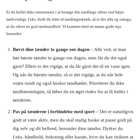
Er du heller ikke interesseret i at besøge din tandlæge oftere end højst
nødvendigt, f.eks. fordi du lider af tandlægeskræk, så er det alfa og omega,
at du sikrer en god tandsundhed. Vi kommer med en masse gode tips
herunder:
Børst dine tænder to gange om dagen
– Alle ved, at man
bør børste tænder to gange om dagen, men får du det også
gjort? Ellers er det vigtigt, at du får gjort det til en vane igen.
Og når du børster tænder, så er det vigtigt, at du når hele
vejen rundt og også husker tandkødet. Prioriterer du ikke
tandbørstningen, så løber du en øget risiko for at få huller i
tænderne.
Pas på tænderne i forbindelse med sport
– Det er naturligvis
godt at være aktiv, men du skal stadig huske at passe godt på
dig selv og dit helbred, herunder dine tænder. Dyrker du
f.eks. håndbold, boksning eller karate, hvor du kan risikere at