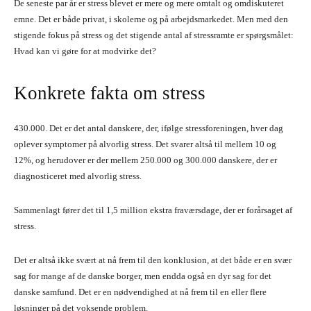
De seneste par år er stress blevet er mere og mere omtalt og omdiskuteret
emne. Det er både privat, i skolerne og på arbejdsmarkedet. Men med den
stigende fokus på stress og det stigende antal af stressramte er spørgsmålet:
Hvad kan vi gøre for at modvirke det?
Konkrete fakta om stress
430.000. Det er det antal danskere, der, ifølge stressforeningen, hver dag
oplever symptomer på alvorlig stress. Det svarer altså til mellem 10 og
12%, og herudover er der mellem 250.000 og 300.000 danskere, der er
diagnosticeret med alvorlig stress.
Sammenlagt fører det til 1,5 million ekstra fraværsdage, der er forårsaget af
stress.
Det er altså ikke svært at nå frem til den konklusion, at det både er en svær
sag for mange af de danske borger, men endda også en dyr sag for det
danske samfund. Det er en nødvendighed at nå frem til en eller flere
løsninger på det voksende problem.