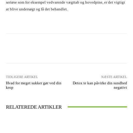
seriøse som for eksempel vedvarende vægttab og hovedpine, er det vigtigt
at blive undersøgt og få det behandlet.
Facebook
X
Pinterest
WhatsA
TIDLIGERE ARTIKEL
NÆSTE ARTIKEL
Hvad for meget sukker gør ved din
Detox te kan påvirke din sundhed
krop
negativt
RELATEREDE ARTIKLER