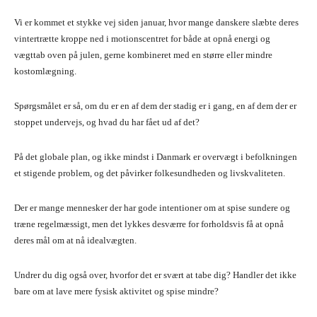
Vi er kommet et stykke vej siden januar, hvor mange danskere slæbte deres
vintertrætte kroppe ned i motionscentret for både at opnå energi og
vægttab oven på julen, gerne kombineret med en større eller mindre
kostomlægning.
Spørgsmålet er så, om du er en af dem der stadig er i gang, en af dem der er
stoppet undervejs, og hvad du har fået ud af det?
På det globale plan, og ikke mindst i Danmark er overvægt i befolkningen
et stigende problem, og det påvirker folkesundheden og livskvaliteten.
Der er mange mennesker der har gode intentioner om at spise sundere og
træne regelmæssigt, men det lykkes desværre for forholdsvis få at opnå
deres mål om at nå idealvægten.
Undrer du dig også over, hvorfor det er svært at tabe dig? Handler det ikke
bare om at lave mere fysisk aktivitet og spise mindre?