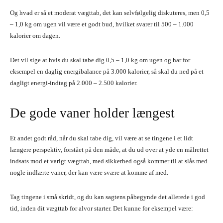
Og hvad er så et moderat vægttab, det kan selvfølgelig diskuteres, men 0,5
– 1,0 kg om ugen vil være et godt bud, hvilket svarer til 500 – 1.000
kalorier om dagen.
Det vil sige at hvis du skal tabe dig 0,5 – 1,0 kg om ugen og har for
eksempel en daglig energibalance på 3.000 kalorier, så skal du ned på et
dagligt energi-indtag på 2.000 – 2.500 kalorier.
De gode vaner holder længest
Et andet godt råd, når du skal tabe dig, vil være at se tingene i et lidt
længere perspektiv, forstået på den måde, at du ud over at yde en målrettet
indsats mod et varigt vægttab, med sikkerhed også kommer til at slås med
nogle indlærte vaner, der kan være svære at komme af med.
Tag tingene i små skridt, og du kan sagtens påbegynde det allerede i god
tid, inden dit vægttab for alvor starter. Det kunne for eksempel være: