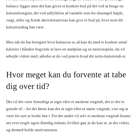
balance ligger, men der kan gives et konkret bud på det ved at bruge en
kalorieberegner, der ved udfyldelse af variable som for eksempel højde,
vægt, alder og fysisk aktivitetsniveau kan give et bud på, hvor stort dit
kalorieindtag bør være.
Men når du har beregnet hvor balancen er, så kan du med et konkret antal
kalorier i hånden begynde at lave en madplan og en motionsplan, du vil
arbejde videre med, således at du ved præcis hvad dit netto-kalorietab er.
Hvor meget kan du forvente at tabe
dig over tid?
Der vil det være fornuftigt at sigte efter et moderat vægttab, det er der to
grunde til – for det første kan det at sigte efter et større vægttab, vise sig at
være for surt at holde fast i. For det andet vil selv et moderat vægttab kunne
ses over nogle ugers ihærdig indsats, hvilket gør, at du kan se, at det virker,
og dermed holde motivationen.