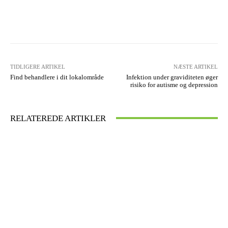
Facebook
X
Pinterest
WhatsA
TIDLIGERE ARTIKEL
NÆSTE ARTIKEL
Find behandlere i dit lokalområde
Infektion under graviditeten øger
risiko for autisme og depression
RELATEREDE ARTIKLER