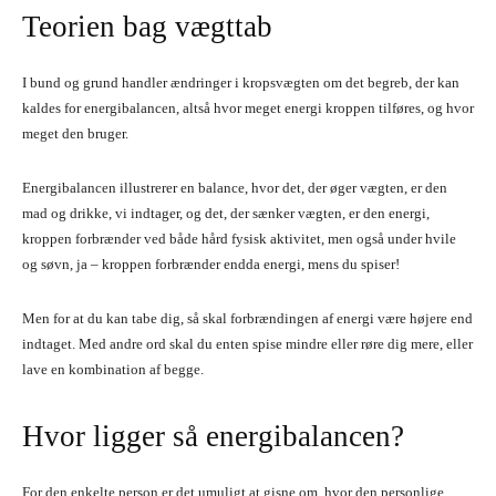
Teorien bag vægttab
I bund og grund handler ændringer i kropsvægten om det begreb, der kan
kaldes for energibalancen, altså hvor meget energi kroppen tilføres, og hvor
meget den bruger.
Energibalancen illustrerer en balance, hvor det, der øger vægten, er den
mad og drikke, vi indtager, og det, der sænker vægten, er den energi,
kroppen forbrænder ved både hård fysisk aktivitet, men også under hvile
og søvn, ja – kroppen forbrænder endda energi, mens du spiser!
Men for at du kan tabe dig, så skal forbrændingen af energi være højere end
indtaget. Med andre ord skal du enten spise mindre eller røre dig mere, eller
lave en kombination af begge.
Hvor ligger så energibalancen?
For den enkelte person er det umuligt at gisne om, hvor den personlige