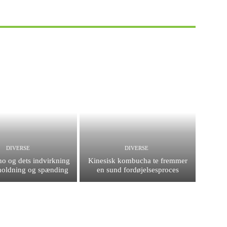
DIVERSE
DIVERSE
no og dets indvirkning
Kinesisk kombucha te fremmer
holdning og spænding
en sund fordøjelsesproces