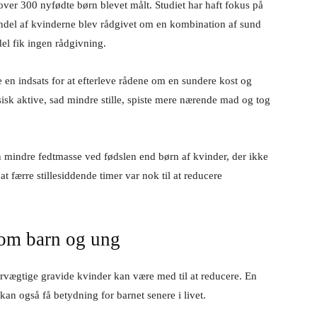
 over 300 nyfødte børn blevet målt. Studiet har haft fokus på
ndel af kvinderne blev rådgivet om en kombination af sund
del fik ingen rådgivning.
en indsats for at efterleve rådene om en sundere kost og
sisk aktive, sad mindre stille, spiste mere nærende mad og tog
n mindre fedtmasse ved fødslen end børn af kvinder, der ikke
 færre stillesiddende timer var nok til at reducere
som barn og ung
rvægtige gravide kvinder kan være med til at reducere. En
an også få betydning for barnet senere i livet.