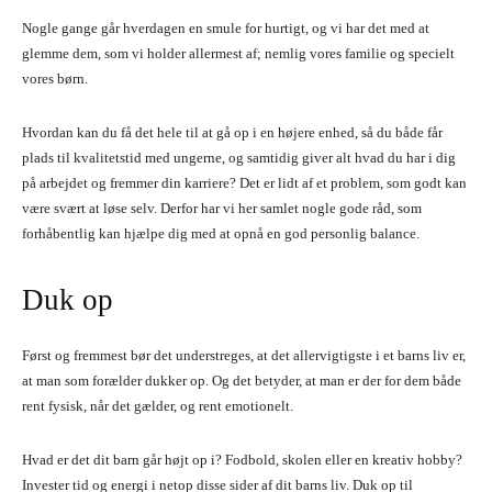
Nogle gange går hverdagen en smule for hurtigt, og vi har det med at
glemme dem, som vi holder allermest af; nemlig vores familie og specielt
vores børn.
Hvordan kan du få det hele til at gå op i en højere enhed, så du både får
plads til kvalitetstid med ungerne, og samtidig giver alt hvad du har i dig
på arbejdet og fremmer din karriere? Det er lidt af et problem, som godt kan
være svært at løse selv. Derfor har vi her samlet nogle gode råd, som
forhåbentlig kan hjælpe dig med at opnå en god personlig balance.
Duk op
Først og fremmest bør det understreges, at det allervigtigste i et barns liv er,
at man som forælder dukker op. Og det betyder, at man er der for dem både
rent fysisk, når det gælder, og rent emotionelt.
Hvad er det dit barn går højt op i? Fodbold, skolen eller en kreativ hobby?
Invester tid og energi i netop disse sider af dit barns liv. Duk op til