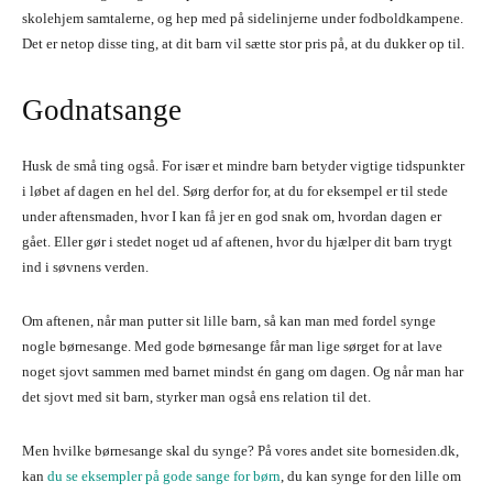
skolehjem samtalerne, og hep med på sidelinjerne under fodboldkampene.
Det er netop disse ting, at dit barn vil sætte stor pris på, at du dukker op til.
Godnatsange
Husk de små ting også. For især et mindre barn betyder vigtige tidspunkter
i løbet af dagen en hel del. Sørg derfor for, at du for eksempel er til stede
under aftensmaden, hvor I kan få jer en god snak om, hvordan dagen er
gået. Eller gør i stedet noget ud af aftenen, hvor du hjælper dit barn trygt
ind i søvnens verden.
Om aftenen, når man putter sit lille barn, så kan man med fordel synge
nogle børnesange. Med gode børnesange får man lige sørget for at lave
noget sjovt sammen med barnet mindst én gang om dagen. Og når man har
det sjovt med sit barn, styrker man også ens relation til det.
Men hvilke børnesange skal du synge? På vores andet site bornesiden.dk,
kan
du se eksempler på gode sange for børn
, du kan synge for den lille om