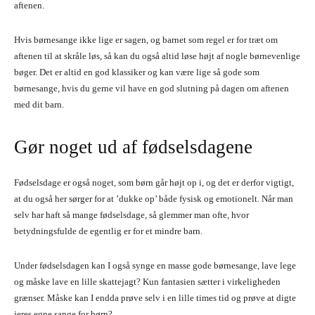
aftenen.
Hvis børnesange ikke lige er sagen, og barnet som regel er for træt om
aftenen til at skråle løs, så kan du også altid løse højt af nogle børnevenlige
bøger. Det er altid en god klassiker og kan være lige så gode som
børnesange, hvis du gerne vil have en god slutning på dagen om aftenen
med dit barn.
Gør noget ud af fødselsdagene
Fødselsdage er også noget, som børn går højt op i, og det er derfor vigtigt,
at du også her sørger for at ’dukke op’ både fysisk og emotionelt. Når man
selv har haft så mange fødselsdage, så glemmer man ofte, hvor
betydningsfulde de egentlig er for et mindre barn.
Under fødselsdagen kan I også synge en masse gode børnesange, lave lege
og måske lave en lille skattejagt? Kun fantasien sætter i virkeligheden
grænser. Måske kan I endda prøve selv i en lille times tid og prøve at digte
jeres egne sange for børn?