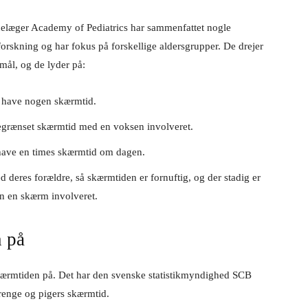
elæger Academy of Pediatrics har sammenfattet nogle
forskning og har fokus på forskellige aldersgrupper. De drejer
ål, og de lyder på:
 have nogen skærmtid.
grænset skærmtid med en voksen involveret.
have en times skærmtid om dagen.
d deres forældre, så skærmtiden er fornuftig, og der stadig er
uden en skærm involveret.
n på
skærmtiden på. Det har den svenske statistikmyndighed SCB
renge og pigers skærmtid.