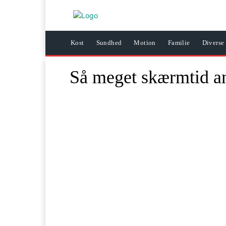
Kost
Sundhed
Motion
Familie
Diverse
Så meget skærmtid an