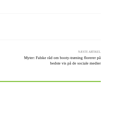
Pinterest
WhatsApp
NÆSTE ARTIKEL
Myter: Falske råd om booty-træning florerer på
bedste vis på de sociale medier