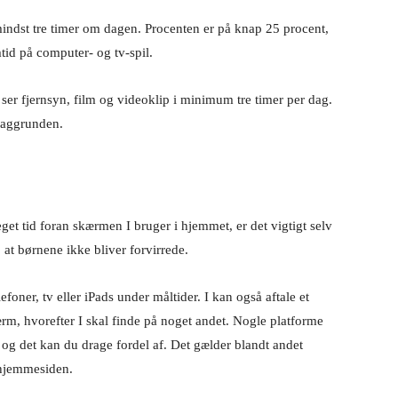
mindst tre timer om dagen. Procenten er på knap 25 procent,
tid på computer- og tv-spil.
er fjernsyn, film og videoklip i minimum tre timer per dag.
 baggrunden.
et tid foran skærmen I bruger i hjemmet, er det vigtigt selv
 at børnene ikke bliver forvirrede.
foner, tv eller iPads under måltider. I kan også aftale et
rm, hvorefter I skal finde på noget andet. Nogle platforme
, og det kan du drage fordel af. Det gælder blandt andet
hjemmesiden.