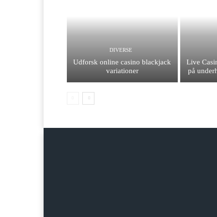
DIVERSE
Udforsk online casino blackjack
Live Casi
variationer
på under