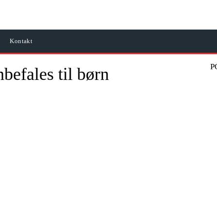
Kontakt
P
befales til børn